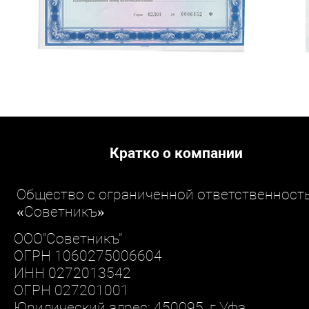
Кратко о компании
Общество с ограниченной ответственност
«Советникъ»
ООО"Советникъ"
ОГРН 1060275006604
ИНН 0272013542
ОГРН 027201001
Юридический адрес: 450095, г.Уфа,