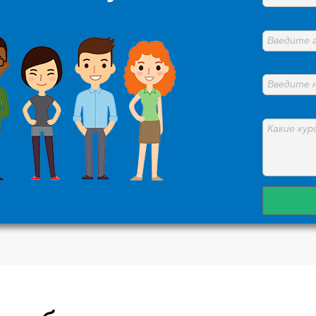
Введите 
Введите 
Какие кур