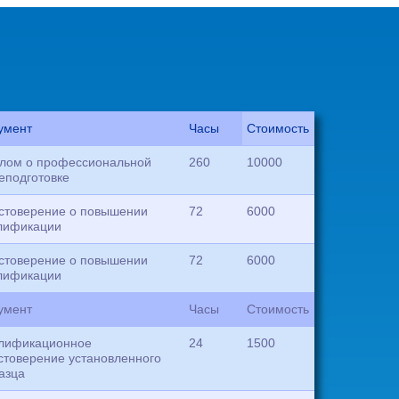
умент
Часы
Стоимость
лом о профессиональной
260
10000
еподготовке
стоверение о повышении
72
6000
лификации
стоверение о повышении
72
6000
лификации
умент
Часы
Стоимость
лификационное
24
1500
стоверение установленного
азца