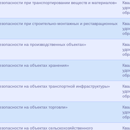
зопасности при транспортировании веществ и материалов»
Ква
удо
обр
зопасности при строительно-монтажных и реставрационных
Ква
удо
обр
зопасности на производственных объектах»
Ква
удо
обр
зопасности на объектах хранения»
Ква
удо
обр
зопасности на объектах транспортной инфраструктуры»
Ква
удо
обр
зопасности на объектах торговли»
Ква
удо
обр
зопасности на объектах сельскохозяйственного
Ква