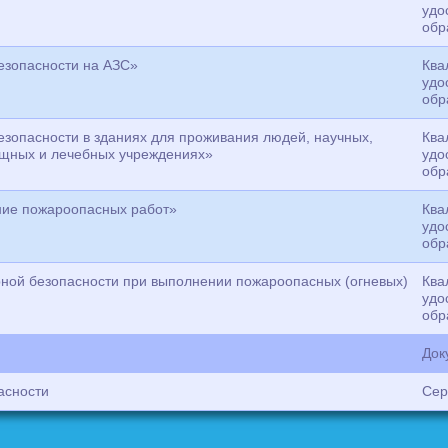
удо
обр
езопасности на АЗС»
Ква
удо
обр
зопасности в зданиях для проживания людей, научных,
Ква
ищных и лечебных учреждениях»
удо
обр
ние пожароопасных работ»
Ква
удо
обр
ной безопасности при выполнении пожароопасных (огневых)
Ква
удо
обр
Док
асности
Сер