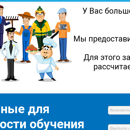
У Вас больш
Мы предостави
Для этого з
рассчита
нные для
Количест
ости обучения
Введите 