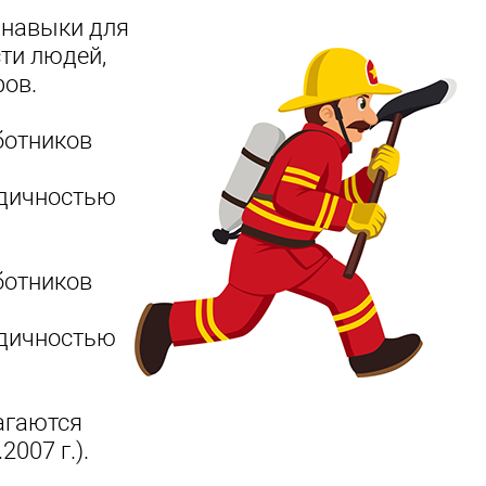
 навыки для
ти людей,
ров.
ботников
одичностью
ботников
одичностью
агаются
007 г.).